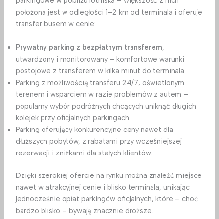
parkingowe w pobliżu lotniska – większość z nich
położona jest w odległości 1–2 km od terminala i oferuje
transfer busem w cenie:
Prywatny parking z bezpłatnym transferem
,
utwardzony i monitorowany – komfortowe warunki
postojowe z transferem w kilka minut do terminala.
Parking z możliwością transferu 24/7, oświetlonym
terenem i wsparciem w razie problemów z autem –
popularny wybór podróżnych chcących uniknąć długich
kolejek przy oficjalnych parkingach.
Parking oferujący konkurencyjne ceny nawet dla
dłuższych pobytów, z rabatami przy wcześniejszej
rezerwacji i zniżkami dla stałych klientów.
Dzięki szerokiej ofercie na rynku można znaleźć miejsce
nawet w atrakcyjnej cenie i blisko terminala, unikając
jednocześnie opłat parkingów oficjalnych, które – choć
bardzo blisko – bywają znacznie droższe.