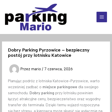
Przejdź
do
treści
Dobry Parking Pyrzowice – bezpieczny
postój przy lotnisku Katowice
Przez
mario
/
7 czerwca, 2026
Planując podróż z lotniska Katowice-Pyrzowice, warto
wcześniej zadbać o
miejsce parkingowe
dla swojego
samochodu.
Dobry parking
przy lotnisku powinien
łączyć atrakcyjne ceny, bezpieczeństwo oraz wygodny
transfer do terminala. Dzięki temu wyjazd rozpoczyna
się bez stresu, a kierowca może skupić się wyłącznie na