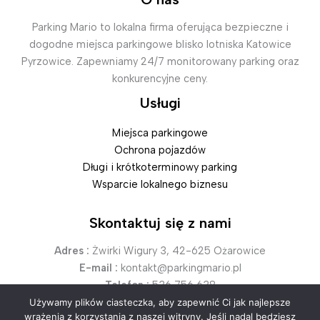
Parking Mario to lokalna firma oferująca bezpieczne i
dogodne miejsca parkingowe blisko lotniska Katowice
Pyrzowice. Zapewniamy 24/7 monitorowany parking oraz
konkurencyjne ceny.
Usługi
Miejsca parkingowe
Ochrona pojazdów
Długi i krótkoterminowy parking
Wsparcie lokalnego biznesu
Skontaktuj się z nami
Adres :
Żwirki Wigury 3, 42-625 Ożarowice
E-mail :
kontakt@parkingmario.pl
Telefon :
536 756 638
Używamy plików ciasteczka, aby zapewnić Ci jak najlepsze
wrażenia z korzystania z naszej witryny. Jeśli nadal będziesz