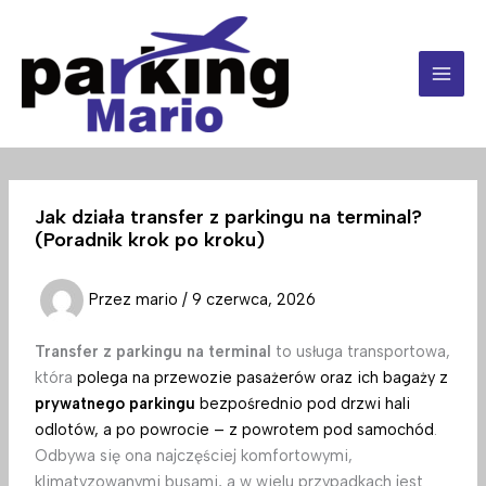
Przejdź
do
treści
Jak działa transfer z parkingu na terminal?
(Poradnik krok po kroku)
Przez
mario
/
9 czerwca, 2026
Transfer z parkingu na terminal
to usługa transportowa,
która
polega na przewozie pasażerów oraz ich bagaży z
prywatnego parkingu
bezpośrednio pod drzwi hali
odlotów, a po powrocie – z powrotem pod samochód
.
Odbywa się ona najczęściej komfortowymi,
klimatyzowanymi busami, a w wielu przypadkach jest