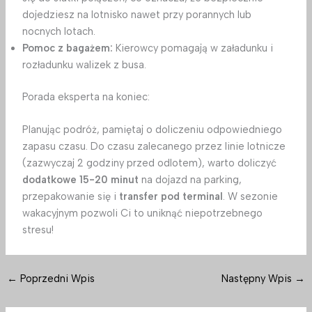
dojedziesz na lotnisko nawet przy porannych lub
nocnych lotach.
Pomoc z bagażem:
Kierowcy pomagają w załadunku i
rozładunku walizek z busa.
Porada eksperta na koniec:
Planując podróż, pamiętaj o doliczeniu odpowiedniego
zapasu czasu. Do czasu zalecanego przez linie lotnicze
(zazwyczaj 2 godziny przed odlotem), warto doliczyć
dodatkowe 15-20 minut
na dojazd na parking,
przepakowanie się i
transfer pod terminal
. W sezonie
wakacyjnym pozwoli Ci to uniknąć niepotrzebnego
stresu!
←
Poprzedni Wpis
Następny Wpis
→